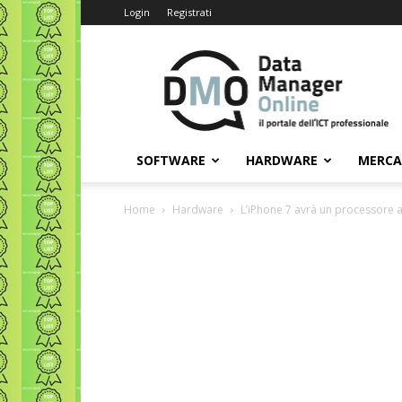
Login
Registrati
Data
Manager
Online
SOFTWARE
HARDWARE
MERC
Home
Hardware
L’iPhone 7 avrà un processore al