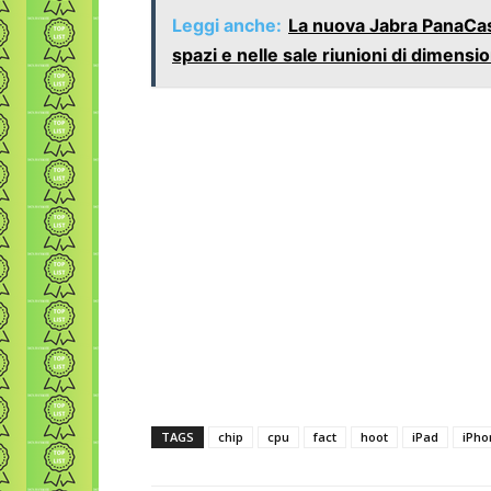
Leggi anche:
La nuova Jabra PanaCast
spazi e nelle sale riunioni di dimensio
TAGS
chip
cpu
fact
hoot
iPad
iPho