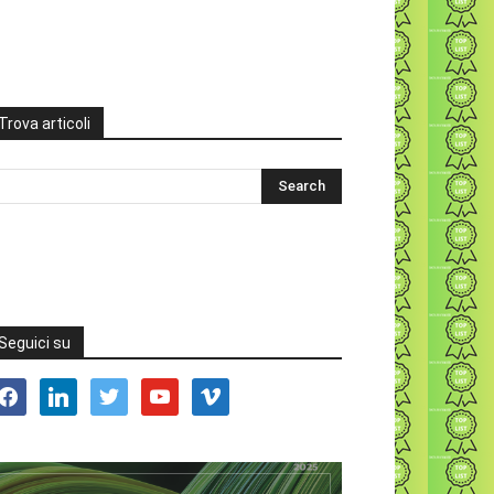
Trova articoli
Seguici su
acebook
linkedin
twitter
youtube
vimeo