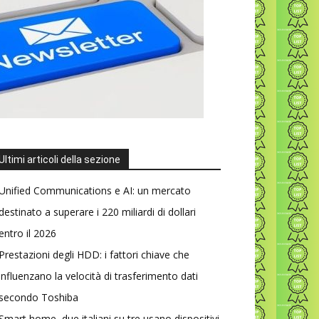
Ultimi articoli della sezione
Unified Communications e AI: un mercato
destinato a superare i 220 miliardi di dollari
entro il 2026
Prestazioni degli HDD: i fattori chiave che
influenzano la velocità di trasferimento dati
secondo Toshiba
Smart home, due italiani su tre usano dispositivi