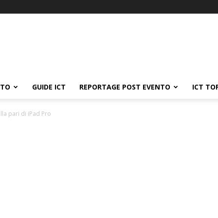
ATO
GUIDE ICT
REPORTAGE POST EVENTO
ICT TO
la pari di iPad Pro