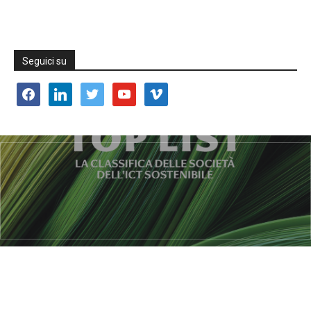
Seguici su
facebook
linkedin
twitter
youtube
vimeo