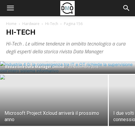
Home
Hardware
Hi-Tech
Pagina 156
HI-TECH
Hi-Tech . Le ultime tendenze in ambito tecnologico a cura
Piccole meraviglie: microbot in
degli esperti della storica rivista Data Manager
medicina e ingegneria
Redazione Data Manager Online
-
23 Novembre 2018
Microsoft Project Xcloud arriverà il prossimo
I due volti
anno
connession