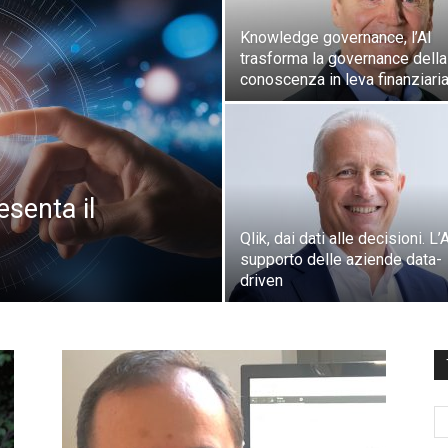
Knowledge governance, l’AI
trasforma la governance della
conoscenza in leva finanziari
senta il
Qlik, dai dati alle decisioni. L’
supporto delle aziende data-
driven