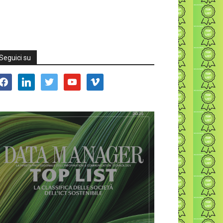
Seguici su
acebook
linkedin
twitter
youtube
vimeo