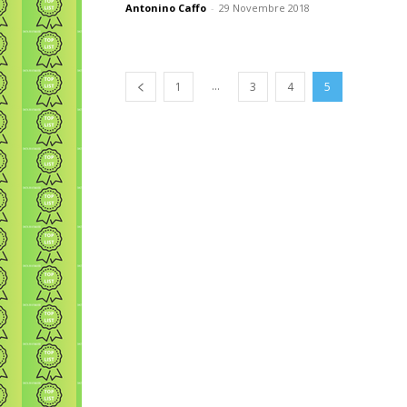
Antonino Caffo
-
29 Novembre 2018
...
1
3
4
5