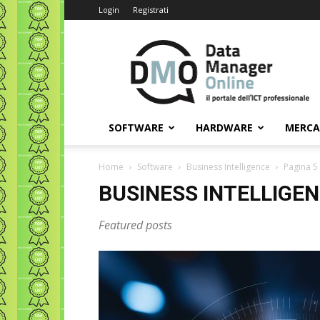
Login
Registrati
Data
Manager
Online
SOFTWARE
HARDWARE
MERC
Home
Software
Business Intelligence
Pagina 5
BUSINESS INTELLIGE
Featured posts