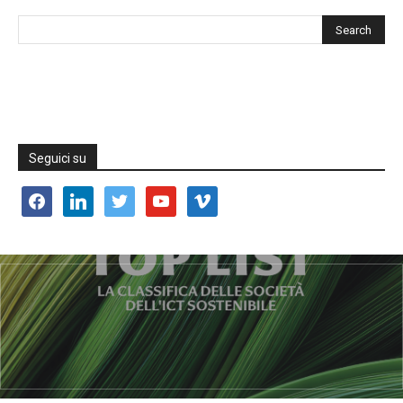
Seguici su
facebook
linkedin
twitter
youtube
vimeo