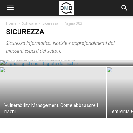
Home
Software
Sicurezza
Pagina 383
SICUREZZA
Augeos, gestione integrata del rischio.
Sicurezza informatica. Notizie e approfondimenti dai
Focus su finance
massimi esperti del settore
Giuseppe Badalucco
-
20 Novembre 2018
Vulnerability Management. Come abbassare i
rischi
Antivirus