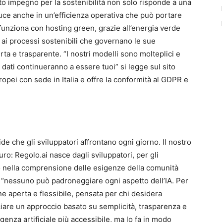
to impegno per la sostenibilità non solo risponde a una
duce anche in un’efficienza operativa che può portare
 funziona con hosting green, grazie all’energia verde
e ai processi sostenibili che governano le sue
ta e trasparente. “I nostri modelli sono molteplici e
oi dati continueranno a essere tuoi” si legge sul sito
ropei con sede in Italia e offre la conformità al GDPR e
de che gli sviluppatori affrontano ogni giorno. Il nostro
turo: Regolo.ai nasce dagli sviluppatori, per gli
to nella comprensione delle esigenze della comunità
e “nessuno può padroneggiare ogni aspetto dell’IA. Per
 aperta e flessibile, pensata per chi desidera
cciare un approccio basato su semplicità, trasparenza e
igenza artificiale più accessibile, ma lo fa in modo