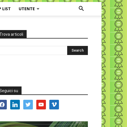
P LIST
UTENTE
Trova articoli
Seguici su
acebook
linkedin
twitter
youtube
vimeo