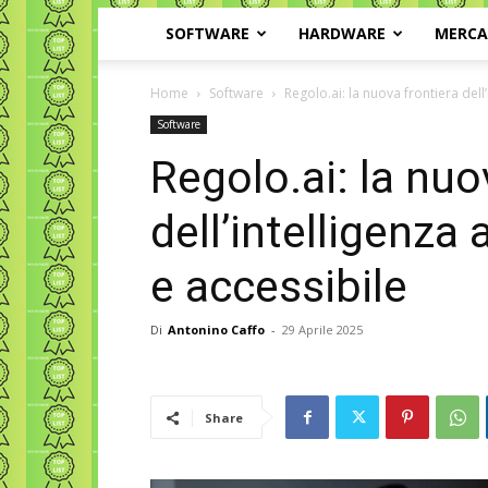
SOFTWARE
HARDWARE
MERC
Home
Software
Regolo.ai: la nuova frontiera dell’
Software
Regolo.ai: la nuo
dell’intelligenza 
e accessibile
Di
Antonino Caffo
-
29 Aprile 2025
Share