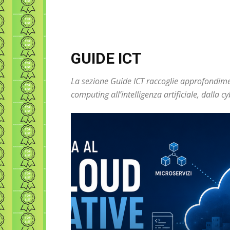
GUIDE ICT
La sezione Guide ICT raccoglie approfondimen
computing all’intelligenza artificiale, dalla c