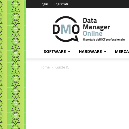
Login
Registrati
Data
Manager
Online
SOFTWARE
HARDWARE
MERC
Home
Guide ICT