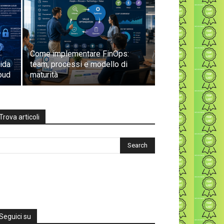
Come implementare FinOps:
uida
team, processi e modello di
loud
maturità
Trova articoli
Seguici su