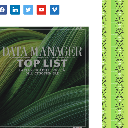
acebook
linkedin
twitter
youtube
vimeo