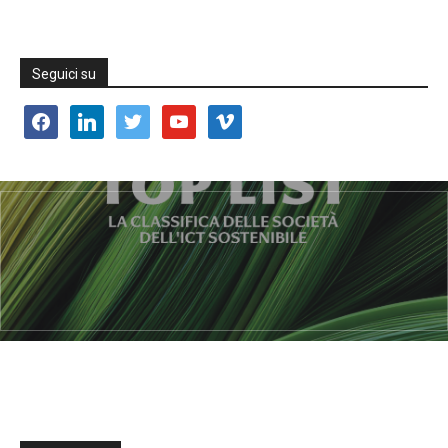
Seguici su
facebook
linkedin
twitter
youtube
vimeo