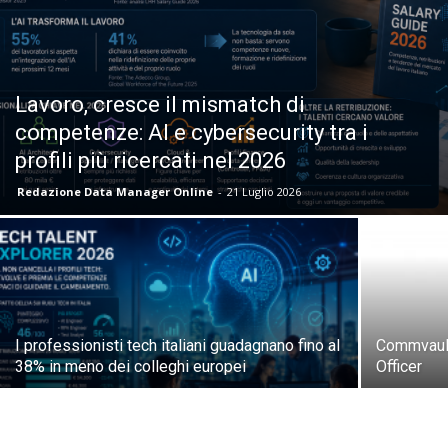
Lavoro, cresce il mismatch di
competenze: AI e cybersecurity tra i
profili più ricercati nel 2026
Redazione Data Manager Online
-
21 Luglio 2026
I professionisti tech italiani guadagnano fino al
Commvault
38% in meno dei colleghi europei
Officer