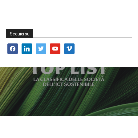
Seguici su
facebook
linkedin
twitter
youtube
vimeo