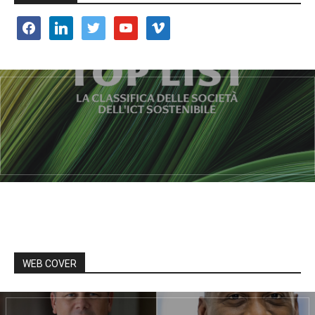
facebook
linkedin
twitter
youtube
vimeo
WEB COVER