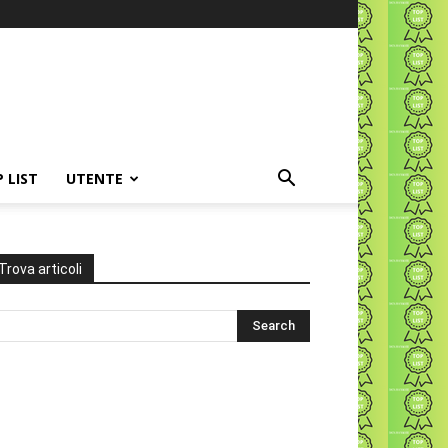
P LIST
UTENTE
Trova articoli