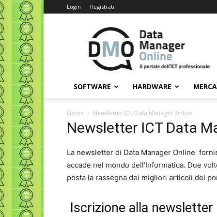
Login
Registrati
Data
Manager
Online
SOFTWARE
HARDWARE
MERC
Home
Newsletter ICT Data Manager Online
Newsletter ICT Data M
La newsletter di Data Manager Online forni
accade nel mondo dell’Informatica. Due volte
posta la rassegna dei migliori articoli del p
Iscrizione alla newsletter