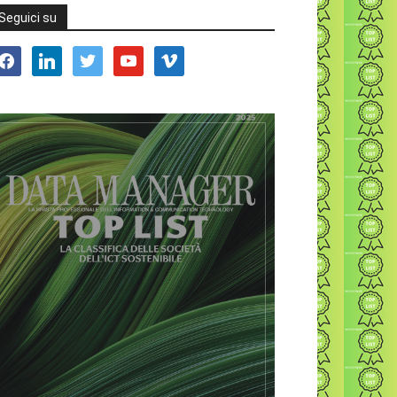
Seguici su
acebook
linkedin
twitter
youtube
vimeo