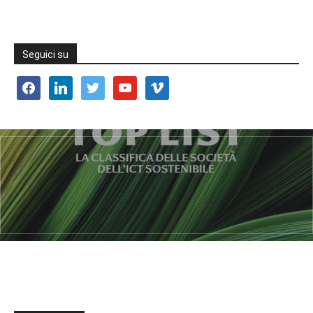
Seguici su
facebook
linkedin
twitter
youtube
vimeo