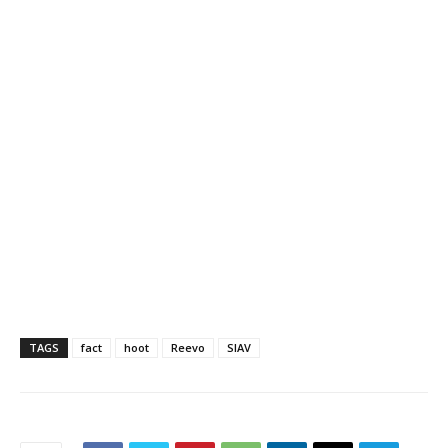
TAGS
fact
hoot
Reevo
SIAV