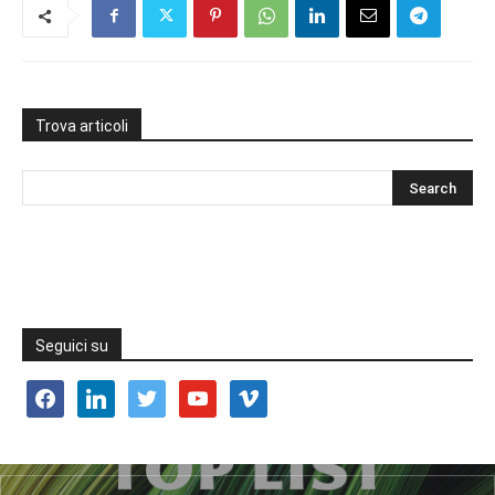
Trova articoli
Seguici su
facebook
linkedin
twitter
youtube
vimeo