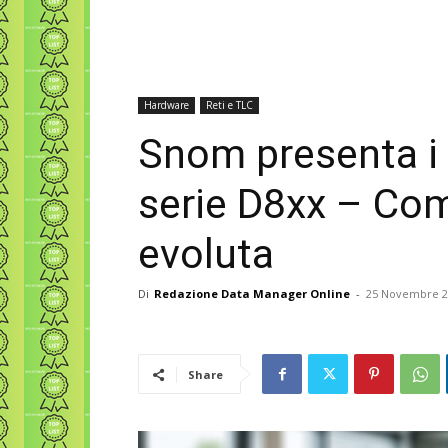
Hardware
Reti e TLC
Snom presenta i 
serie D8xx – Co
evoluta
Di
Redazione Data Manager Online
-
25 Novembre 2
Share