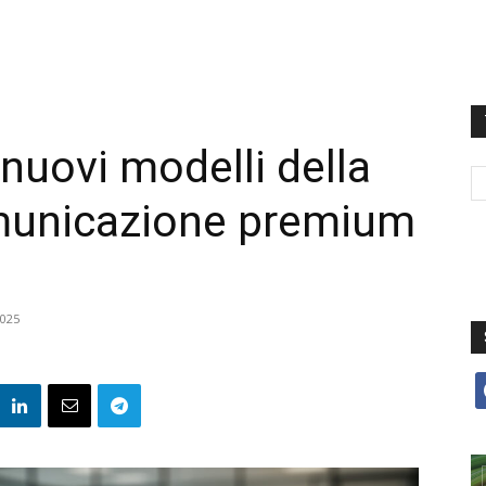
nuovi modelli della
municazione premium
025
f