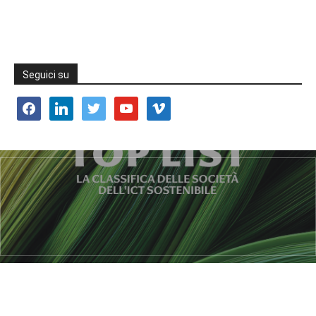
Seguici su
facebook
linkedin
twitter
youtube
vimeo