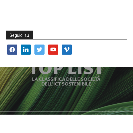
Seguici su
facebook
linkedin
twitter
youtube
vimeo