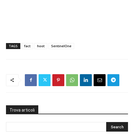
TAGS
fact
hoot
SentinelOne
Trova articoli