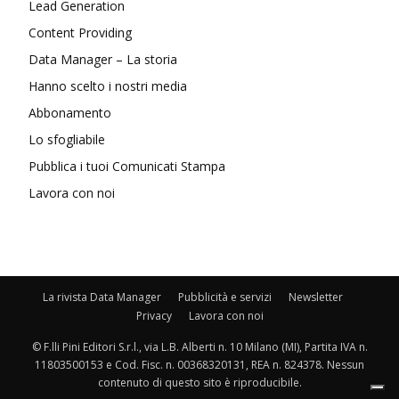
Lead Generation
Content Providing
Data Manager – La storia
Hanno scelto i nostri media
Abbonamento
Lo sfogliabile
Pubblica i tuoi Comunicati Stampa
Lavora con noi
La rivista Data Manager
Pubblicità e servizi
Newsletter
Privacy
Lavora con noi
© F.lli Pini Editori S.r.l., via L.B. Alberti n. 10 Milano (MI), Partita IVA n.
11803500153 e Cod. Fisc. n. 00368320131, REA n. 824378. Nessun
contenuto di questo sito è riproducibile.