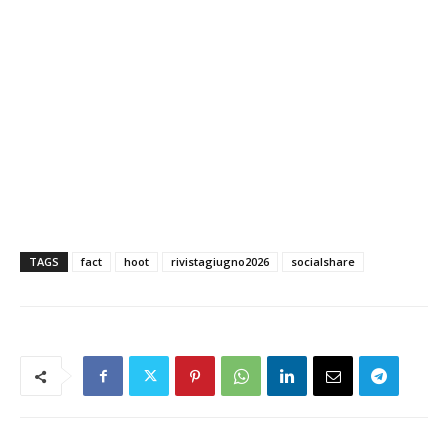
TAGS
fact
hoot
rivistagiugno2026
socialshare