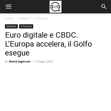
Home
Software
E-Finance
Software
E-Finance
Euro digitale e CBDC.
L’Europa accelera, il Golfo
esegue
Di
Devid Jegerson
-
9 Giugno 2026