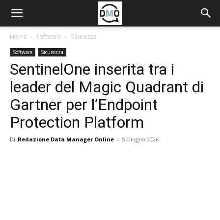
Home
Software
Sicurezza
Software
Sicurezza
SentinelOne inserita tra i
leader del Magic Quadrant di
Gartner per l’Endpoint
Protection Platform
Di
Redazione Data Manager Online
-
5 Giugno 2026