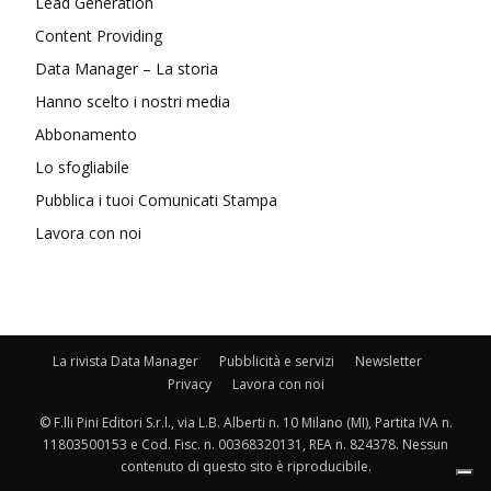
Lead Generation
Content Providing
Data Manager – La storia
Hanno scelto i nostri media
Abbonamento
Lo sfogliabile
Pubblica i tuoi Comunicati Stampa
Lavora con noi
La rivista Data Manager
Pubblicità e servizi
Newsletter
Privacy
Lavora con noi
© F.lli Pini Editori S.r.l., via L.B. Alberti n. 10 Milano (MI), Partita IVA n.
11803500153 e Cod. Fisc. n. 00368320131, REA n. 824378. Nessun
contenuto di questo sito è riproducibile.