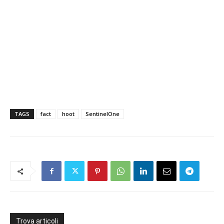
TAGS
fact
hoot
SentinelOne
Trova articoli