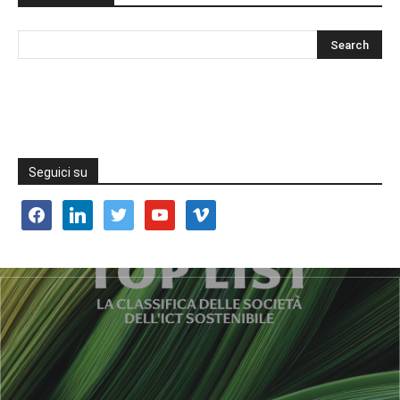
Seguici su
facebook
linkedin
twitter
youtube
vimeo