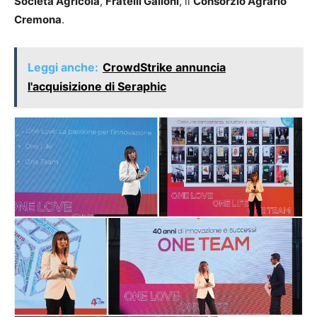
Società Agricola
,
Fratelli Galloni
, il
Consorzio Agrario
Cremona
.
Leggi anche:
CrowdStrike annuncia
l'acquisizione di Seraphic