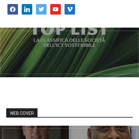
facebook
linkedin
twitter
youtube
vimeo
WEB COVER