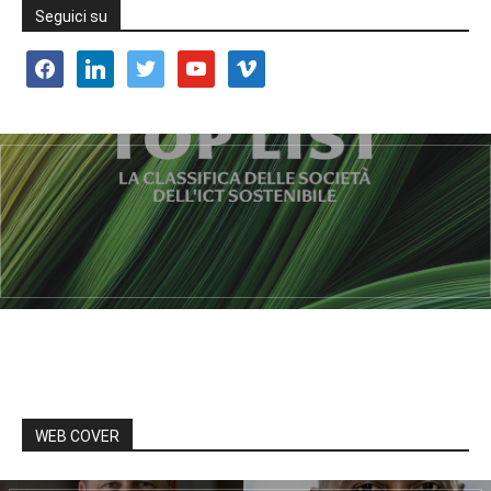
Seguici su
facebook
linkedin
twitter
youtube
vimeo
WEB COVER