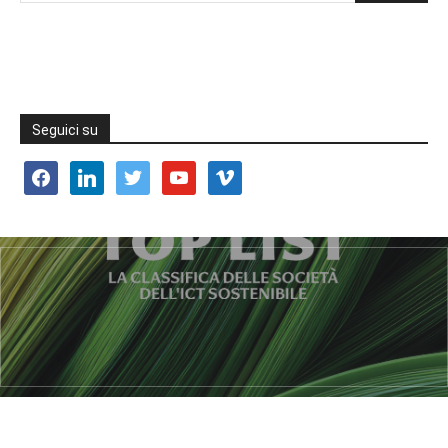
Seguici su
facebook
linkedin
twitter
youtube
vimeo