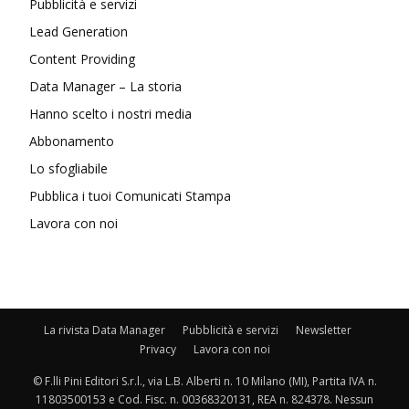
Pubblicità e servizi
Lead Generation
Content Providing
Data Manager – La storia
Hanno scelto i nostri media
Abbonamento
Lo sfogliabile
Pubblica i tuoi Comunicati Stampa
Lavora con noi
La rivista Data Manager
Pubblicità e servizi
Newsletter
Privacy
Lavora con noi
© F.lli Pini Editori S.r.l., via L.B. Alberti n. 10 Milano (MI), Partita IVA n.
11803500153 e Cod. Fisc. n. 00368320131, REA n. 824378. Nessun