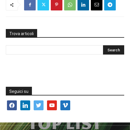
Trova articoli
Seguici su
facebook
linkedin
twitter
youtube
vimeo