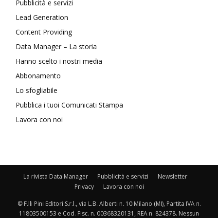
Pubblicità e servizi
Lead Generation
Content Providing
Data Manager – La storia
Hanno scelto i nostri media
Abbonamento
Lo sfogliabile
Pubblica i tuoi Comunicati Stampa
Lavora con noi
La rivista Data Manager
Pubblicità e servizi
Newsletter
Privacy
Lavora con noi
© F.lli Pini Editori S.r.l., via L.B. Alberti n. 10 Milano (MI), Partita IVA n.
11803500153 e Cod. Fisc. n. 00368320131, REA n. 824378. Nessun