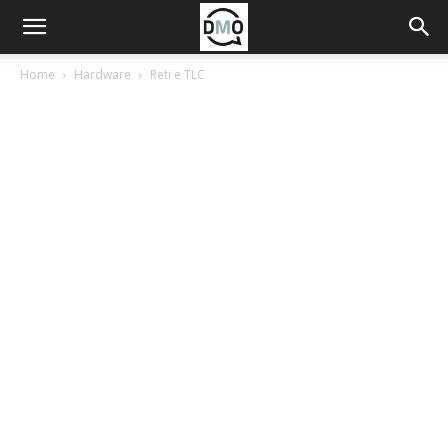
Home
Hardware
Reti e TLC