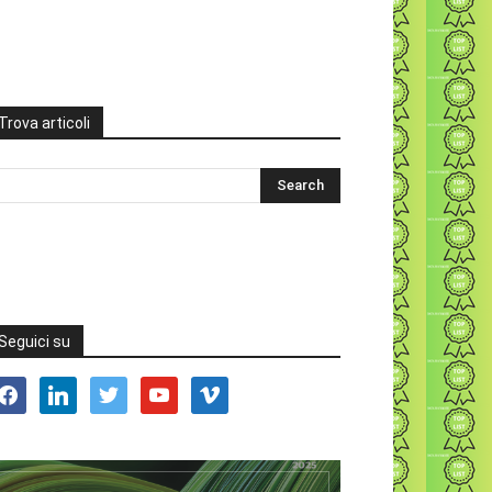
Trova articoli
Seguici su
acebook
linkedin
twitter
youtube
vimeo