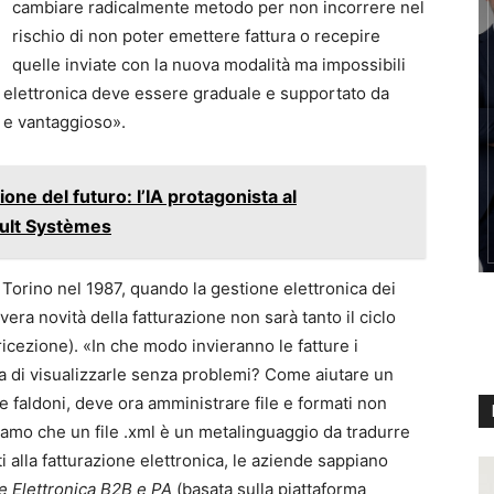
cambiare radicalmente metodo per non incorrere nel
rischio di non poter emettere fattura o recepire
quelle inviate con la nuova modalità ma impossibili
ne elettronica deve essere graduale e supportato da
e e vantaggioso».
ne del futuro: l’IA protagonista al
ult Systèmes
a Torino nel 1987, quando la gestione elettronica dei
vera novità della fatturazione non sarà tanto il ciclo
ricezione). «In che modo invieranno le fatture i
a di visualizzarle senza problemi? Come aiutare un
e faldoni, deve ora amministrare file e formati non
amo che un file .xml è un metalinguaggio da tradurre
i alla fatturazione elettronica, le aziende sappiano
e Elettronica B2B e PA
(basata sulla piattaforma