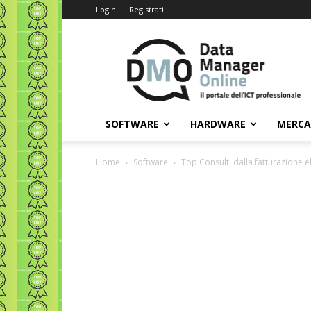
Login
Registrati
Data
Manager
Online
SOFTWARE
HARDWARE
MERC
Home
Software
Top Consult, dalla fatturazione el