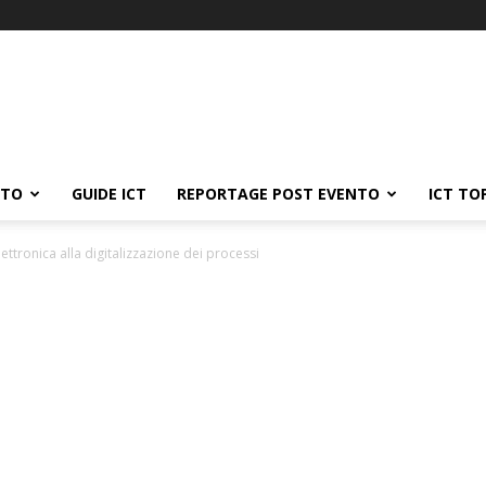
ATO
GUIDE ICT
REPORTAGE POST EVENTO
ICT TO
ettronica alla digitalizzazione dei processi