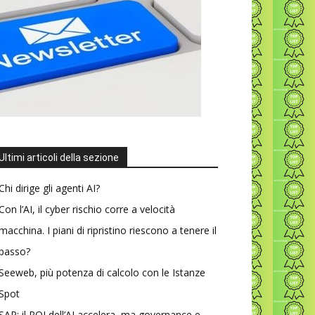
Ultimi articoli della sezione
Chi dirige gli agenti AI?
Con l’AI, il cyber rischio corre a velocità
macchina. I piani di ripristino riescono a tenere il
passo?
Seeweb, più potenza di calcolo con le Istanze
Spot
SAP: il ROI dell’AI accelera, ma governance e