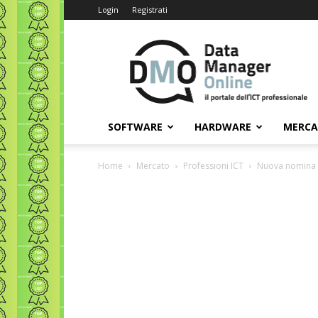
Login
Registrati
Data
Manager
Online
SOFTWARE
HARDWARE
MERC
Home
Mercato
Professioni ICT
Nuova nomina i