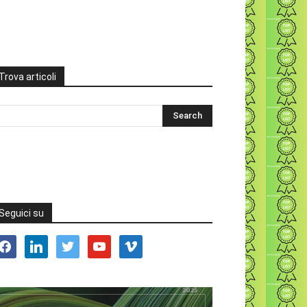
Trova articoli
Seguici su
acebook
linkedin
twitter
youtube
vimeo