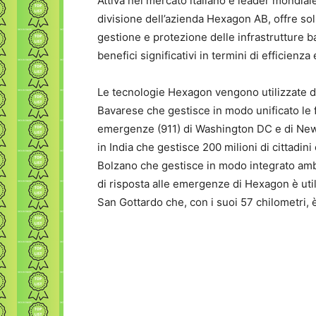
Attiva nel mercato italiano e leader mondia
divisione dell’azienda Hexagon AB, offre sol
gestione e protezione delle infrastrutture b
benefici significativi in termini di efficienza
Le tecnologie Hexagon vengono utilizzate da d
Bavarese che gestisce in modo unificato le f
emergenze (911) di Washington DC e di New Y
in India che gestisce 200 milioni di cittadin
Bolzano che gestisce in modo integrato ambul
di risposta alle emergenze di Hexagon è utili
San Gottardo che, con i suoi 57 chilometri, è