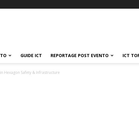
ATO
GUIDE ICT
REPORTAGE POST EVENTO
ICT TO
n Hexagon Safety & Infrastructure