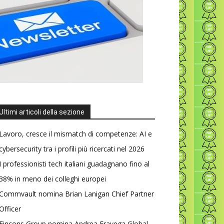
Ultimi articoli della sezione
Lavoro, cresce il mismatch di competenze: AI e
cybersecurity tra i profili più ricercati nel 2026
I professionisti tech italiani guadagnano fino al
38% in meno dei colleghi europei
Commvault nomina Brian Lanigan Chief Partner
Officer
Fincons Group nomina Andrea Fravega Global