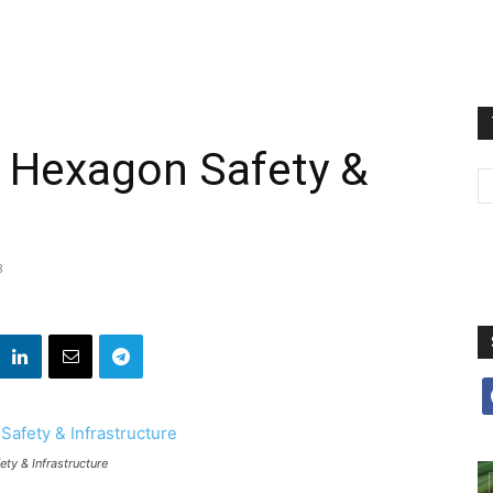
 Hexagon Safety &
8
f
ty & Infrastructure