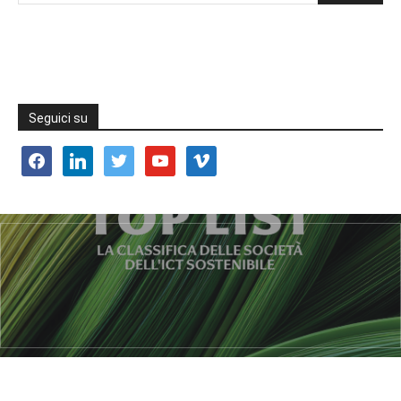
Seguici su
facebook
linkedin
twitter
youtube
vimeo