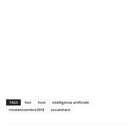
TAGS
fact
hoot
intelligenza artificiale
rivistanovembre2018
socialshare