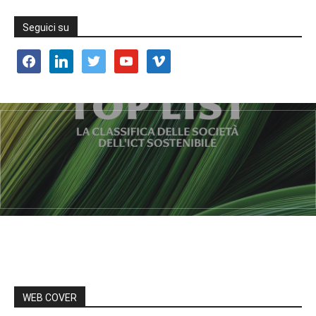
Seguici su
facebook
linkedin
twitter
youtube
vimeo
WEB COVER