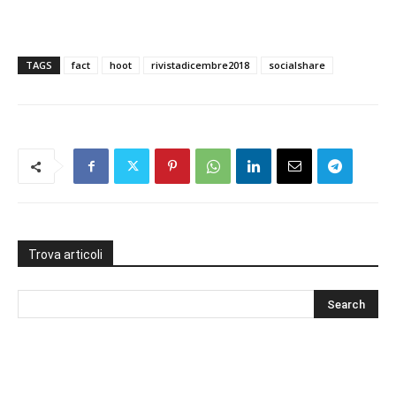
TAGS
fact
hoot
rivistadicembre2018
socialshare
Trova articoli