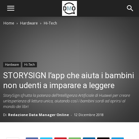
Home
Hardware
Hi-Tech
Hardware
Hi-Tech
STORYSIGN l’app che aiuta i bambini
non udenti a imparare a leggere
StorySign sfrutta la potenza dell'Intelligenza Artificiale di Huawei per creare
un'esperienza di lettura unica, aiutando così i bambini sordi ad aprirsi al
mondo dei libri
Di
Redazione Data Manager Online
-
12 Dicembre 2018