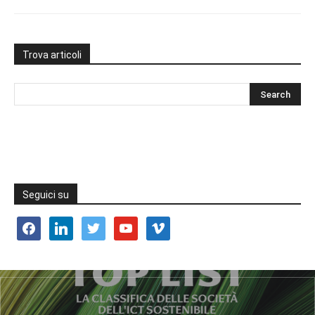
Trova articoli
Seguici su
facebook
linkedin
twitter
youtube
vimeo