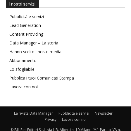
I nostri servizi
Pubblicità e servizi
Lead Generation
Content Providing
Data Manager – La storia
Hanno scelto i nostri media
Abbonamento
Lo sfogliabile
Pubblica i tuoi Comunicati Stampa
Lavora con noi
La rivista Data Manager
Pubblicità e servizi
Newsletter
Privacy
Lavora con noi
© F.lli Pini Editori S.r.l., via L.B. Alberti n. 10 Milano (MI), Partita IVA n.