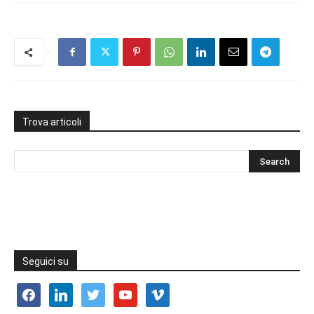
Trova articoli
Seguici su
facebook
linkedin
twitter
youtube
vimeo