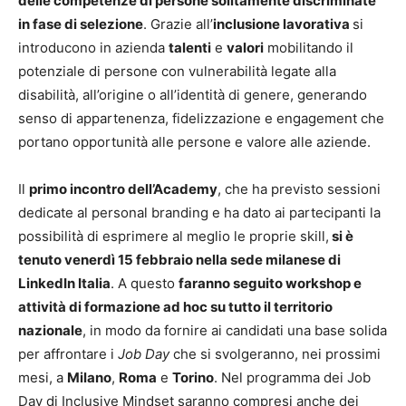
delle competenze di persone solitamente discriminate
in fase di selezione
. Grazie all’
inclusione lavorativa
si
introducono in azienda
talenti
e
valori
mobilitando il
potenziale di persone con vulnerabilità legate alla
disabilità, all’origine o all’identità di genere, generando
senso di appartenenza, fidelizzazione e engagement che
portano opportunità alle persone e valore alle aziende.
Il
primo incontro dell’Academy
, che ha previsto sessioni
dedicate al personal branding e ha dato ai partecipanti la
possibilità di esprimere al meglio le proprie skill,
si è
tenuto venerdì 15 febbraio nella sede milanese di
LinkedIn Italia
. A questo
faranno seguito workshop e
attività di formazione ad hoc su tutto il territorio
nazionale
, in modo da fornire ai candidati una base solida
per affrontare i
Job Day
che si svolgeranno, nei prossimi
mesi, a
Milano
,
Roma
e
Torino
. Nel programma dei Job
Day di Inclusive Mindset saranno compresi anche dei