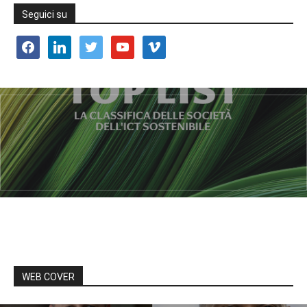
Seguici su
facebook
linkedin
twitter
youtube
vimeo
WEB COVER