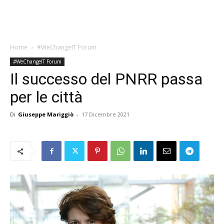
Home
#WeChangeIT Forum
#WeChangeIT Forum
Il successo del PNRR passa
per le città
Di
Giuseppe Mariggiò
-
17 Dicembre 2021