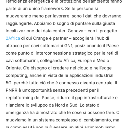
l’efficienza energetica e la protezione dell’ambiente fanno
parte di un unico framework. Se le persone si
muoveranno meno per lavorare, sono i dati che dovranno
raggiungerle. Abbiamo bisogno di puntare sulla giusta
localizzazione dei data center. Genova – con il progetto
2Africa
di cui Orange è partner – accoglierà l’hub di
attracco per cavi sottomarini GN1, posizionando il Paese
come punto di interconnessione strategico per le reti di
cavi sottomarini, collegando Africa, Europa e Medio
Oriente. C’è bisogno di credere nel cloud e nell’edge
computing, anche in vista delle applicazioni industriali
5G, perché tutto ciò che è connesso diventa centrale. Il
PNRR è un’opportunità senza precedenti per il
replatforming del Paese, ridurre il gap infrastrutturale e
rilanciare lo sviluppo da Nord a Sud. Lo stato di
emergenza ha dimostrato che le cose si possono fare. Ci
muoviamo in un sistema complesso di cambiamento, ma
la complessità non può essere un alibi all’immobilismo.