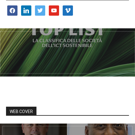
facebook
linkedin
twitter
youtube
vimeo
WEB COVER