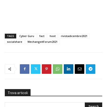
TAGS
Cyber Guru
fact
hoot
rivistadicembre2021
socialshare
WechangeitForum2021
Trova articoli