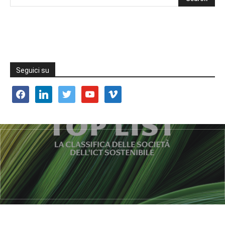
Seguici su
facebook
linkedin
twitter
youtube
vimeo