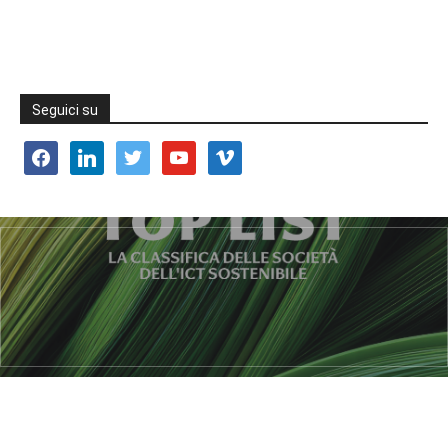
Seguici su
facebook
linkedin
twitter
youtube
vimeo