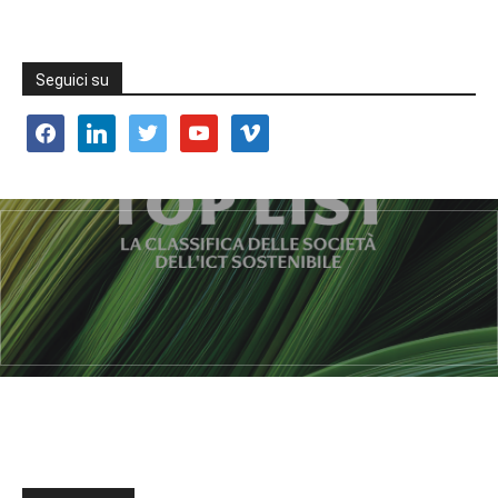
Seguici su
facebook
linkedin
twitter
youtube
vimeo