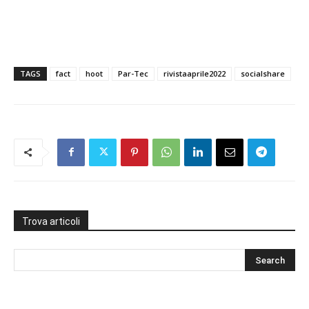
TAGS
fact
hoot
Par-Tec
rivistaaprile2022
socialshare
Trova articoli