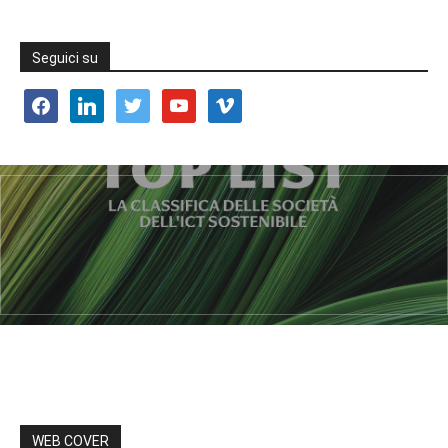
Seguici su
facebook
linkedin
twitter
youtube
vimeo
WEB COVER