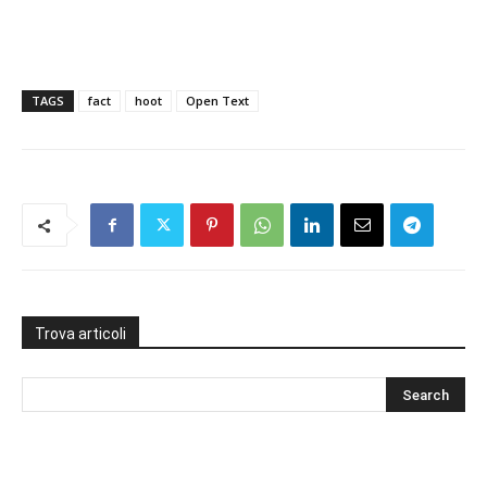
TAGS
fact
hoot
Open Text
Trova articoli