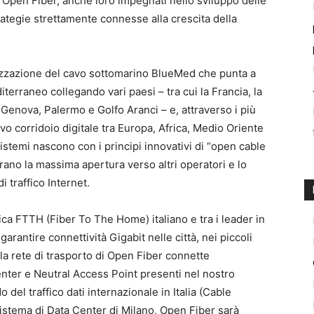
e Open Fiber, anche loro impegnati nello sviluppo delle
ategie strettamente connesse alla crescita della
izzazione del cavo sottomarino BlueMed che punta a
iterraneo collegando vari paesi – tra cui la Francia, la
, Genova, Palermo e Golfo Aranci – e, attraverso i più
o corridoio digitale tra Europa, Africa, Medio Oriente
sistemi nascono con i principi innovativi di “open cable
ano la massima apertura verso altri operatori e lo
 traffico Internet.
tica FTTH (Fiber To The Home) italiano e tra i leader in
arantire connettività Gigabit nelle città, nei piccoli
, la rete di trasporto di Open Fiber connette
Center e Neutral Access Point presenti nel nostro
 del traffico dati internazionale in Italia (Cable
sistema di Data Center di Milano, Open Fiber sarà