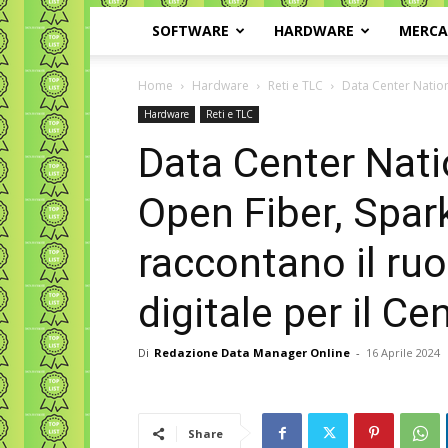
SOFTWARE
HARDWARE
MERC
Home
Hardware
Reti e TLC
Data Center Nation
Hardware
Reti e TLC
Data Center Nati
Open Fiber, Spar
raccontano il ru
digitale per il Ce
Di
Redazione Data Manager Online
-
16 Aprile 2024
Share