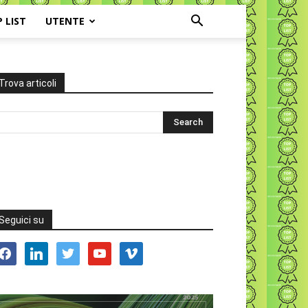
P LIST
UTENTE
Trova articoli
Seguici su
acebook
linkedin
twitter
youtube
vimeo