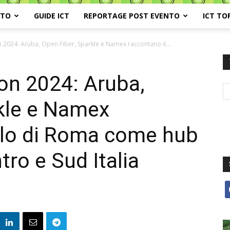
ATO
GUIDE ICT
REPORTAGE POST EVENTO
ICT TO
 2024: Aruba, Open Fiber, Sparkle e Namex raccontano il...
on 2024: Aruba,
kle e Namex
olo di Roma come hub
ntro e Sud Italia
f