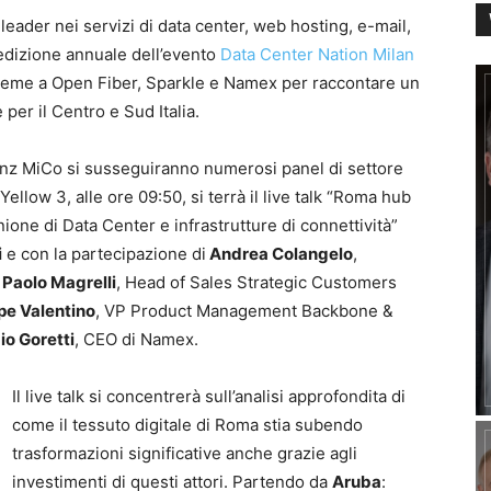
 leader nei servizi di data center, web hosting, e-mail,
’edizione annuale dell’evento
Data Center Nation Milan
ieme a Open Fiber, Sparkle e Namex per raccontare un
per il Centro e Sud Italia.
Allianz MiCo si susseguiranno numerosi panel di settore
Yellow 3, alle ore 09:50, si terrà il live talk “Roma hub
’unione di Data Center e infrastrutture di connettività”
i
e con la partecipazione di
Andrea Colangelo
,
,
Paolo Magrelli
, Head of Sales Strategic Customers
pe Valentino
, VP Product Management Backbone &
io Goretti
, CEO di Namex.
Il live talk si concentrerà sull’analisi approfondita di
come il tessuto digitale di Roma stia subendo
trasformazioni significative anche grazie agli
investimenti di questi attori. Partendo da
Aruba
: