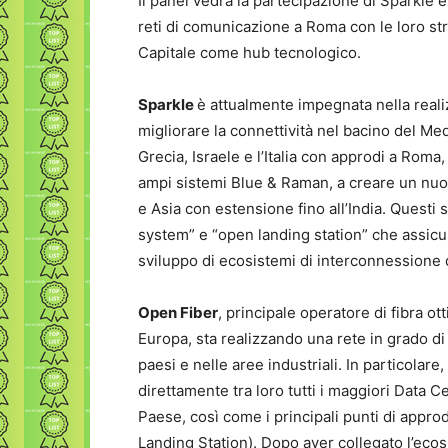
Il panel vedrà la partecipazione di Sparkle 
reti di comunicazione a Roma con le loro str
Capitale come hub tecnologico.
Sparkle
è attualmente impegnata nella real
migliorare la connettività nel bacino del Med
Grecia, Israele e l’Italia con approdi a Roma
ampi sistemi Blue & Raman, a creare un nuov
e Asia con estensione fino all’India. Questi 
system” e “open landing station” che assicur
sviluppo di ecosistemi di interconnessione di
Open Fiber
, principale operatore di fibra ot
Europa, sta realizzando una rete in grado di g
paesi e nelle aree industriali. In particolare
direttamente tra loro tutti i maggiori Data 
Paese, così come i principali punti di approdo
Landing Station). Dopo aver collegato l’eco