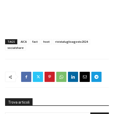
TAGS
AICA
fact
hoot
rivistaluglioagosto2024
socialshare
Trova articoli