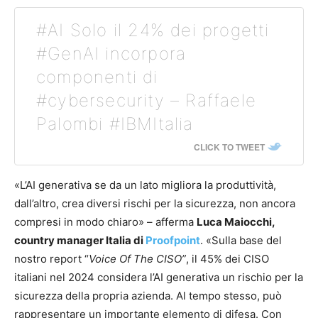
#AI Solo il 24% dei progetti
#GenAI incorpora
componenti di
#cybersecurity – Raffaele
Palombi #IBMItalia
CLICK TO TWEET
«L’AI generativa se da un lato migliora la produttività,
dall’altro, crea diversi rischi per la sicurezza, non ancora
compresi in modo chiaro» – afferma
Luca Maiocchi,
country manager Italia di
Proofpoint
. «Sulla base del
nostro report “
Voice Of The CISO”
, il 45% dei CISO
italiani nel 2024 considera l’AI generativa un rischio per la
sicurezza della propria azienda. Al tempo stesso, può
rappresentare un importante elemento di difesa. Con