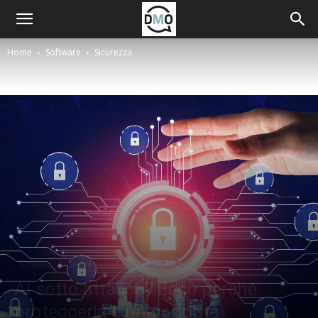
Home
Software
Sicurezza
Software
Sicurezza
AI sotto attacco? Ecco perché
proteggerla è una priorità