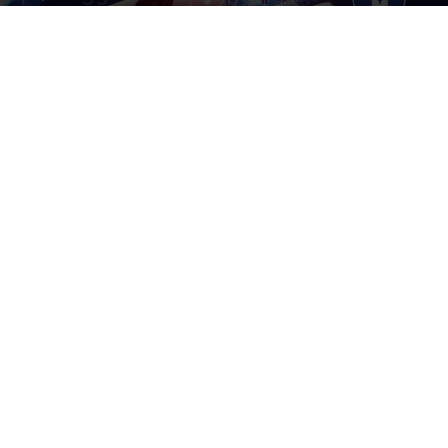
Di
Giuseppe Badalucco
-
11 Febbraio 2025