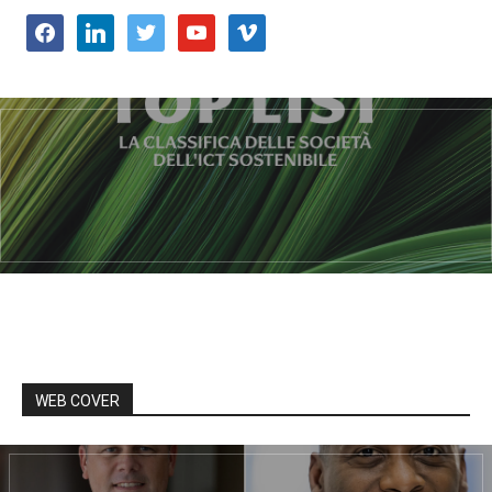
facebook
linkedin
twitter
youtube
vimeo
WEB COVER