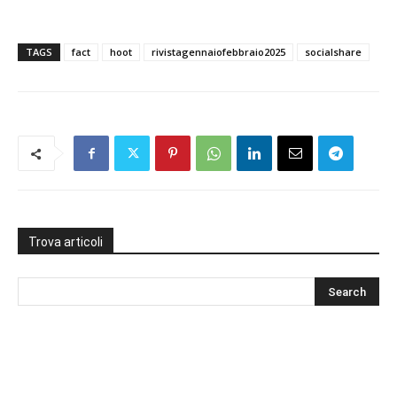
TAGS
fact
hoot
rivistagennaiofebbraio2025
socialshare
Trova articoli