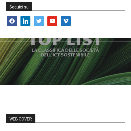
Seguici su
facebook
linkedin
twitter
youtube
vimeo
WEB COVER