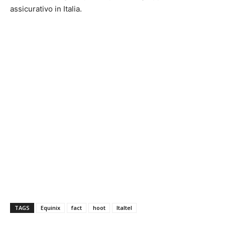
assicurativo in Italia.
TAGS
Equinix
fact
hoot
Italtel