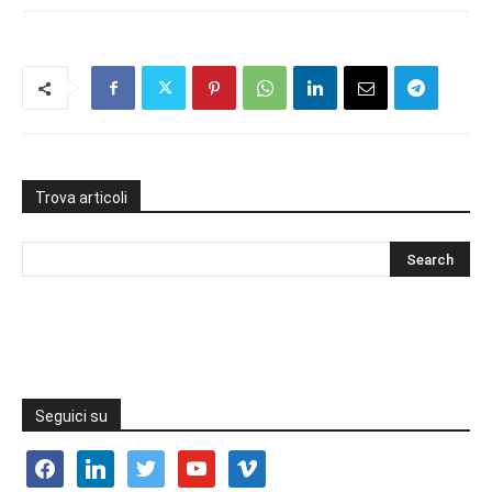
Trova articoli
Seguici su
facebook
linkedin
twitter
youtube
vimeo