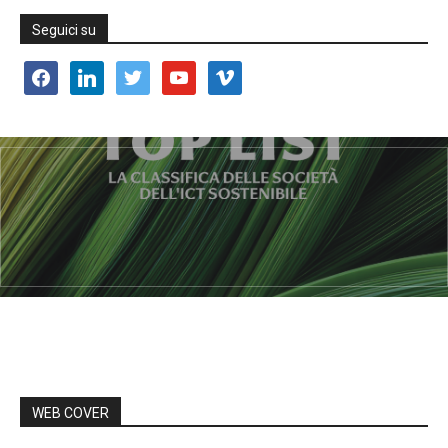
Seguici su
facebook
linkedin
twitter
youtube
vimeo
WEB COVER