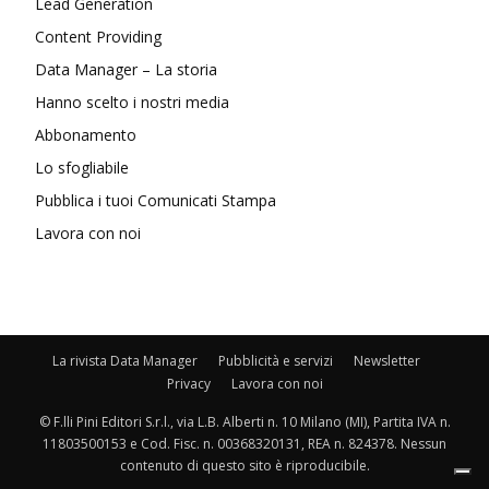
Lead Generation
Content Providing
Data Manager – La storia
Hanno scelto i nostri media
Abbonamento
Lo sfogliabile
Pubblica i tuoi Comunicati Stampa
Lavora con noi
La rivista Data Manager
Pubblicità e servizi
Newsletter
Privacy
Lavora con noi
© F.lli Pini Editori S.r.l., via L.B. Alberti n. 10 Milano (MI), Partita IVA n.
11803500153 e Cod. Fisc. n. 00368320131, REA n. 824378. Nessun
contenuto di questo sito è riproducibile.