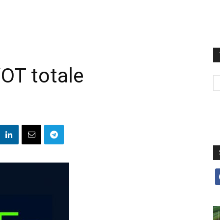
/OT totale
f