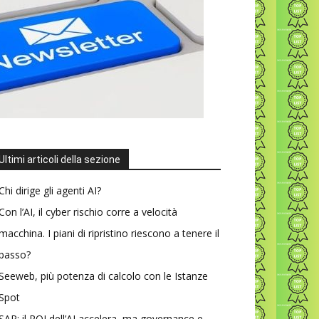
Ultimi articoli della sezione
Chi dirige gli agenti AI?
Con l’AI, il cyber rischio corre a velocità
macchina. I piani di ripristino riescono a tenere il
passo?
Seeweb, più potenza di calcolo con le Istanze
Spot
SAP: il ROI dell’AI accelera, ma governance e