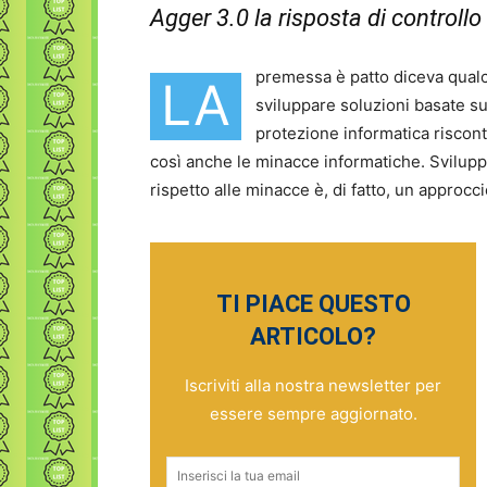
Agger 3.0 la risposta di controllo 
premessa è patto diceva qual
LA
sviluppare soluzioni basate su
protezione informatica riscon
così anche le minacce informatiche. Svilup
rispetto alle minacce è, di fatto, un approcci
TI PIACE QUESTO
ARTICOLO?
Iscriviti alla nostra newsletter per
essere sempre aggiornato.