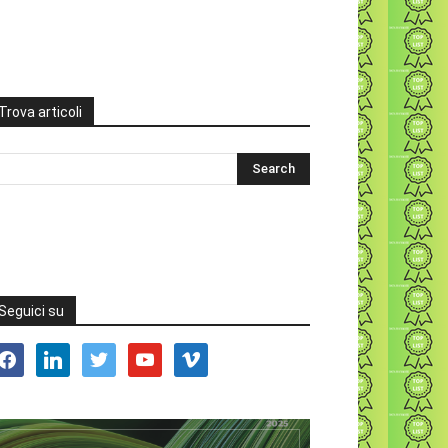
Trova articoli
Seguici su
acebook
linkedin
twitter
youtube
vimeo