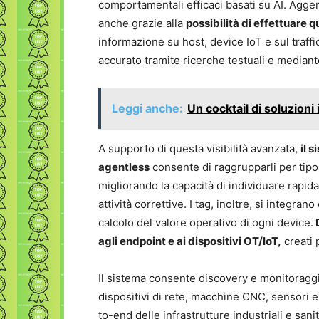
comportamentali efficaci basati su AI. Agger
anche grazie alla
possibilità di effettuare
informazione su host, device IoT e sul tra
accurato tramite ricerche testuali e median
Leggi anche:
Un cocktail di soluzioni
A supporto di questa visibilità avanzata,
il 
agentless
consente di raggrupparli per tipolog
migliorando la capacità di individuare rapida
attività correttive. I tag, inoltre, si integr
calcolo del valore operativo di ogni device.
D
agli endpoint e ai dispositivi OT/IoT,
creati 
Il sistema consente discovery e monitoraggio
dispositivi di rete, macchine CNC, sensori 
to-end delle infrastrutture industriali e sani