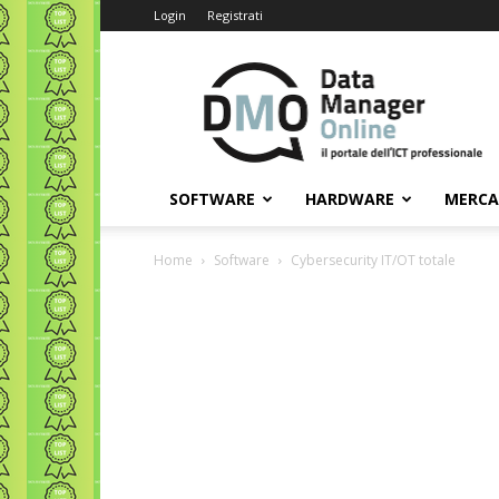
Login
Registrati
Data
Manager
Online
SOFTWARE
HARDWARE
MERC
Home
Software
Cybersecurity IT/OT totale