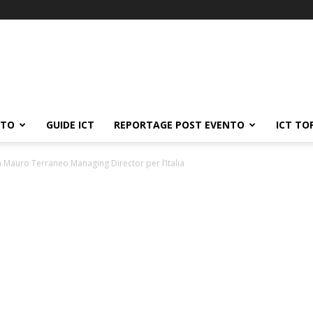
ATO
GUIDE ICT
REPORTAGE POST EVENTO
ICT TO
 Mauro Terraneo Managing Director per l’Italia