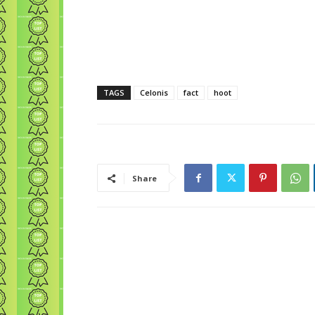
TAGS
Celonis
fact
hoot
Share