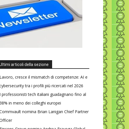
Ultimi articoli della sezione
Lavoro, cresce il mismatch di competenze: AI e
cybersecurity tra i profili più ricercati nel 2026
I professionisti tech italiani guadagnano fino al
38% in meno dei colleghi europei
Commvault nomina Brian Lanigan Chief Partner
Officer
Fincons Group nomina Andrea Fravega Global