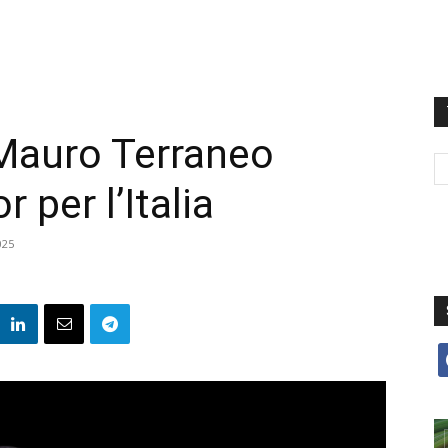
Mauro Terraneo
 per l’Italia
025
f