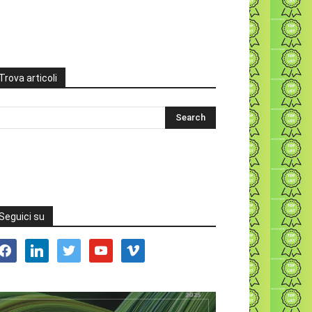
Trova articoli
Seguici su
acebook
linkedin
twitter
youtube
vimeo