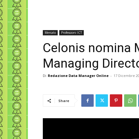
Mercato
Professioni ICT
Celonis nomina 
Managing Director
Di
Redazione Data Manager Online
-
17 Dicembre 2
Share