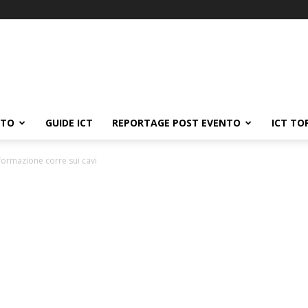
ATO
GUIDE ICT
REPORTAGE POST EVENTO
ICT TO
asformazione corre sui cavi