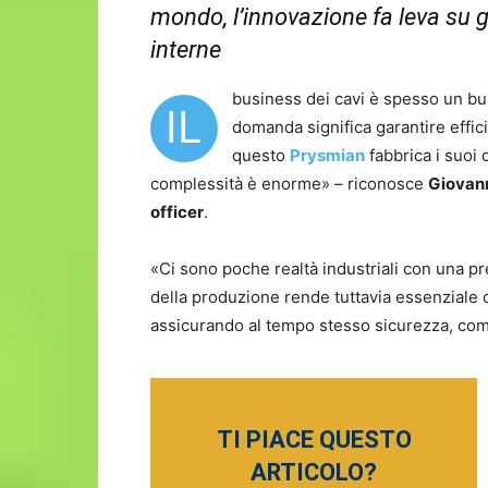
mondo, l’innovazione fa leva su
interne
business dei cavi è spesso un busi
IL
domanda significa garantire effic
questo
Prysmian
fabbrica i suoi c
complessità è enorme» – riconosce
Giovan
officer
.
«Ci sono poche realtà industriali con una pr
della produzione rende tuttavia essenziale
assicurando al tempo stesso sicurezza, comp
TI PIACE QUESTO
ARTICOLO?