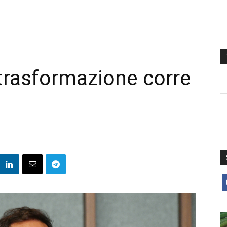
a trasformazione corre
f