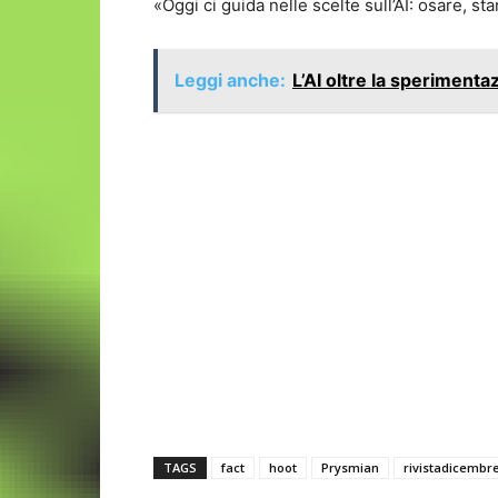
«Oggi ci guida nelle scelte sull’AI: osare, 
Leggi anche:
L’AI oltre la sperimenta
TAGS
fact
hoot
Prysmian
rivistadicembr