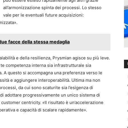
può essere esteso rapidamente agli altri grazie
all’armonizzazione spinta dei processi. Lo stesso
vale per le eventuali future acquisizioni:
nizzata».
due facce della stessa medaglia
alabilità e della resilienza, Prysmian agisce su più leve.
te competenza interna sia infrastrutturale sia
ta. A questo si accompagna una preferenza verso le
ssità e aggiungere interoperabilità. Ultima ma non
ocessi, da cui sono scaturite sia l’esigenza di
 di adottare progressivamente un unico sistema di
i customer centricity.
«
Il risultato è un’accelerazione
perativa e capacità di scalare rapidamente».