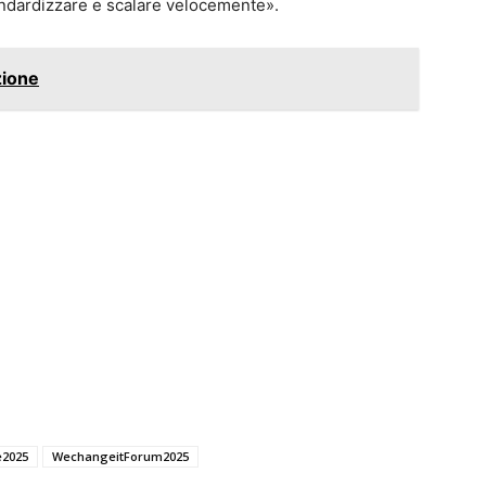
standardizzare e scalare velocemente».
zione
e2025
WechangeitForum2025