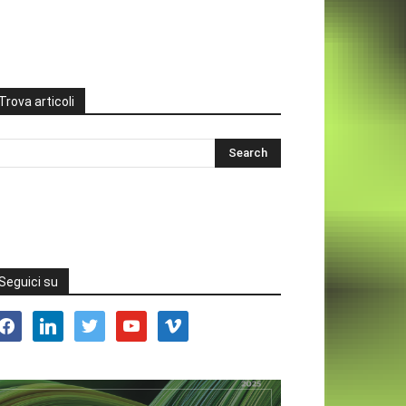
Trova articoli
Seguici su
acebook
linkedin
twitter
youtube
vimeo