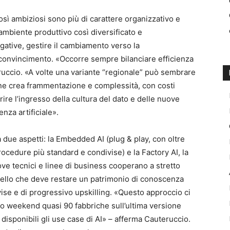
 così ambiziosi sono più di carattere organizzativo e
ambiente produttivo così diversificato e
ative, gestire il cambiamento verso la
 convincimento. «Occorre sempre bilanciare efficienza
uccio. «A volte una variante “regionale” può sembrare
ne crea frammentazione e complessità, con costi
rire l’ingresso della cultura del dato e delle nuove
enza artificiale».
a due aspetti: la Embedded AI (plug & play, con oltre
rocedure più standard e condivise) e la Factory AI, la
ve tecnici e linee di business cooperano a stretto
quello che deve restare un patrimonio di conoscenza
vise e di progressivo upskilling. «Questo approccio ci
o weekend quasi 90 fabbriche sull’ultima versione
disponibili gli use case di AI» – afferma Cauteruccio.