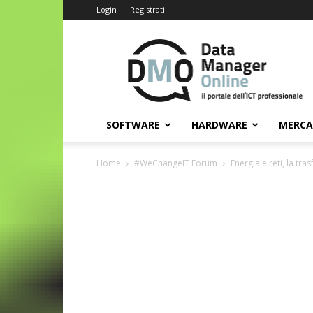
Login
Registrati
Data
Manager
Online
SOFTWARE
HARDWARE
MERC
Home
#WeChangeIT Forum
Energia e reti, la tr