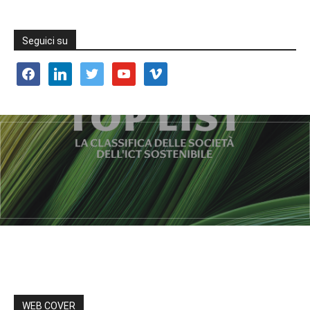
Seguici su
facebook
linkedin
twitter
youtube
vimeo
WEB COVER