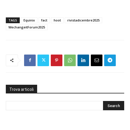
TAGS
Equinix
fact
hoot
rivistadicembre2025
WechangeitForum2025
Trova articoli