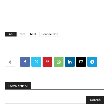
TAGS
fact
hoot
SentinelOne
Trova articoli