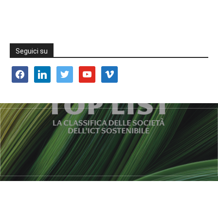
Seguici su
facebook
linkedin
twitter
youtube
vimeo