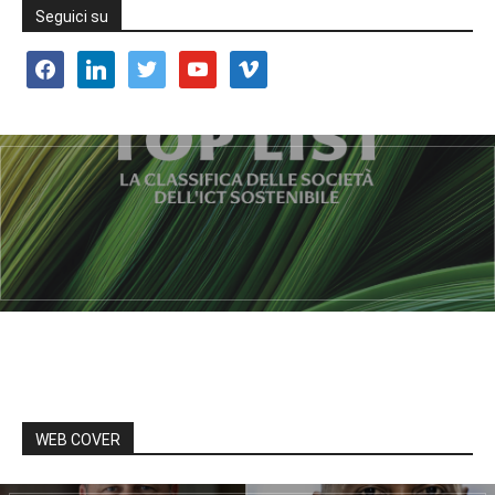
Seguici su
facebook
linkedin
twitter
youtube
vimeo
WEB COVER