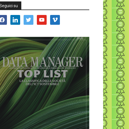
Seguici su
acebook
linkedin
twitter
youtube
vimeo