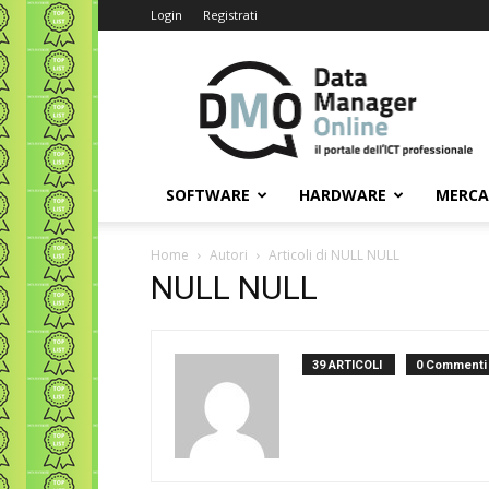
Login
Registrati
Data
Manager
Online
SOFTWARE
HARDWARE
MERC
Home
Autori
Articoli di NULL NULL
NULL NULL
39 ARTICOLI
0 Commenti